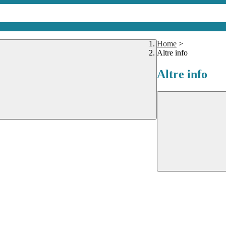
Home
>
Altre info
Altre info