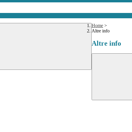
Home
>
Altre info
Altre info