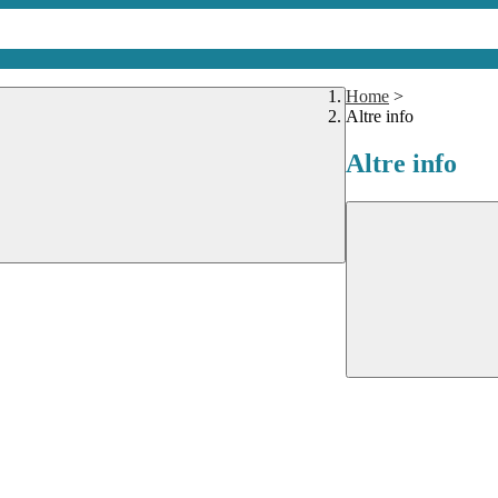
Home
>
Altre info
Altre info