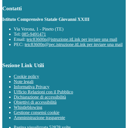
Contatti
Istituto Comprensivo Statale Giovanni XXIII
Via Verona, 1 - Pineto (TE)
Tel:
085-9491471
Email:
teic83600n@istruzione.it
Link per inviare una mail
PEC:
teic83600n@pec.istruzione.it
Link per inviare una mail
Sezione Link Utili
Cookie policy
Note legali
Informativa Privacy
Ufficio Relazioni con il Pubblico
Dichiarazione di accessibilità
Obiettivi di accessibilità
Whistleblowing
Gestione consensi cookie
Amministrazione trasparente
Pagina visualizzata
52878
volte