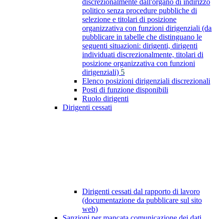
discrezionalmente dall'organo di indirizzo
politico senza procedure pubbliche di
selezione e titolari di posizione
organizzativa con funzioni dirigenziali (da
pubblicare in tabelle che distinguano le
seguenti situazioni: dirigenti, dirigenti
individuati discrezionalmente, titolari di
posizione organizzativa con funzioni
dirigenziali)
5
Elenco posizioni dirigenziali discrezionali
Posti di funzione disponibili
Ruolo dirigenti
Dirigenti cessati
Dirigenti cessati dal rapporto di lavoro
(documentazione da pubblicare sul sito
web)
Sanzioni per mancata comunicazione dei dati