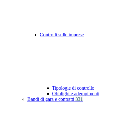
Controlli sulle imprese
Tipologie di controllo
Obblighi e adempimenti
Bandi di gara e contratti
331