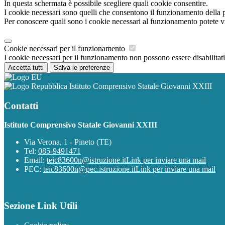
In questa schermata è possibile scegliere quali cookie consentire.
I cookie necessari sono quelli che consentono il funzionamento della pi
Per conoscere quali sono i cookie necessari al funzionamento potete v
Cookie necessari per il funzionamento
I cookie necessari per il funzionamento non possono essere disabilitati.
Accetta tutti
Salva le preferenze
Istituto Comprensivo Statale Giovanni XXIII
Contatti
Istituto Comprensivo Statale Giovanni XXIII
Via Verona, 1 - Pineto (TE)
Tel:
085-9491471
Email:
teic83600n@istruzione.it
Link per inviare una mail
PEC:
teic83600n@pec.istruzione.it
Link per inviare una mail
Sezione Link Utili