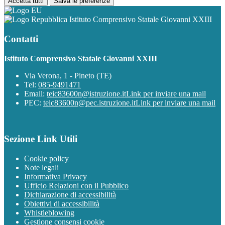
Accetta tutti
Salva le preferenze
Istituto Comprensivo Statale Giovanni XXIII
Contatti
Istituto Comprensivo Statale Giovanni XXIII
Via Verona, 1 - Pineto (TE)
Tel:
085-9491471
Email:
teic83600n@istruzione.it
Link per inviare una mail
PEC:
teic83600n@pec.istruzione.it
Link per inviare una mail
Sezione Link Utili
Cookie policy
Note legali
Informativa Privacy
Ufficio Relazioni con il Pubblico
Dichiarazione di accessibilità
Obiettivi di accessibilità
Whistleblowing
Gestione consensi cookie