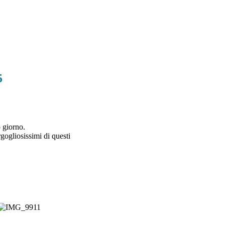
5
 giorno.
gogliosissimi di questi