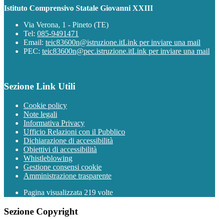
Istituto Comprensivo Statale Giovanni XXIII
Via Verona, 1 - Pineto (TE)
Tel:
085-9491471
Email:
teic83600n@istruzione.it
Link per inviare una mail
PEC:
teic83600n@pec.istruzione.it
Link per inviare una mail
Sezione Link Utili
Cookie policy
Note legali
Informativa Privacy
Ufficio Relazioni con il Pubblico
Dichiarazione di accessibilità
Obiettivi di accessibilità
Whistleblowing
Gestione consensi cookie
Amministrazione trasparente
Pagina visualizzata
219
volte
Sezione Copyright