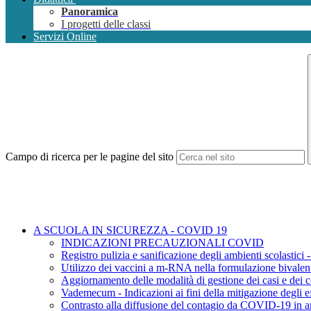
Panoramica
I progetti delle classi
Servizi Online
Campo di ricerca per le pagine del sito
A SCUOLA IN SICUREZZA - COVID 19
INDICAZIONI PRECAUZIONALI COVID
Registro pulizia e sanificazione degli ambienti scolastici 
Utilizzo dei vaccini a m-RNA nella formulazione bivale
Aggiornamento delle modalità di gestione dei casi e dei c
Vademecum - Indicazioni ai fini della mitigazione degli ef
Contrasto alla diffusione del contagio da COVID-19 in am