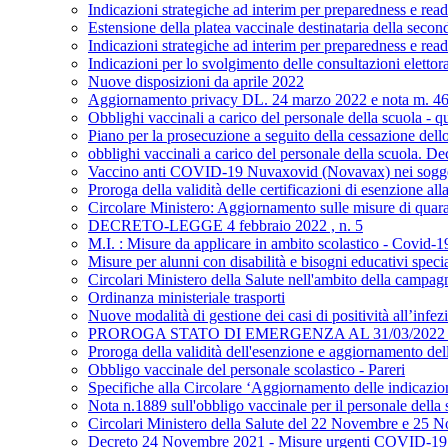
Indicazioni strategiche ad interim per preparedness e rea
Estensione della platea vaccinale destinataria della s
Indicazioni strategiche ad interim per preparedness e rea
Indicazioni per lo svolgimento delle consultazioni elettora
Nuove disposizioni da aprile 2022
Aggiornamento privacy DL. 24 marzo 2022 e nota m. 461
Obblighi vaccinali a carico del personale della scuola - qu
Piano per la prosecuzione a seguito della cessazione del
obblighi vaccinali a carico del personale della scuola. D
Vaccino anti COVID-19 Nuvaxovid (Novavax) nei soggetti
Proroga della validità delle certificazioni di esenzion
Circolare Ministero: Aggiornamento sulle misure di quaran
DECRETO-LEGGE 4 febbraio 2022 , n. 5
M.I. : Misure da applicare in ambito scolastico - Covid-1
Misure per alunni con disabilità e bisogni educativi special
Circolari Ministero della Salute nell'ambito della ca
Ordinanza ministeriale trasporti
Nuove modalità di gestione dei casi di positività all’inf
PROROGA STATO DI EMERGENZA AL 31/03/2022
Proroga della validità dell'esenzione e aggiornamento de
Obbligo vaccinale del personale scolastico - Pareri
Specifiche alla Circolare ‘Aggiornamento delle indicazion
Nota n.1889 sull'obbligo vaccinale per il personale della
Circolari Ministero della Salute del 22 Novembre e 25
Decreto 24 Novembre 2021 - Misure urgenti COVID-19