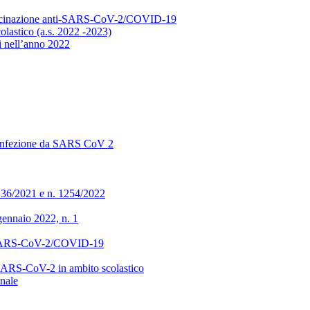
i vaccinazione anti-SARS-CoV-2/COVID-19
olastico (a.s. 2022 -2023)
si nell’anno 2022
 di infezione da SARS CoV 2
136/2021 e n. 1254/2022
 gennaio 2022, n. 1
anti-SARS-CoV-2/COVID-19
da SARS-CoV-2 in ambito scolastico
inale