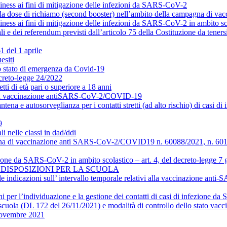
diness ai fini di mitigazione delle infezioni da SARS-CoV-2
econda dose di richiamo (second booster) nell’ambito della campagna d
diness ai fini di mitigazione delle infezioni da SARS-CoV-2 in ambito sc
li e dei referendum previsti dall’articolo 75 della Costituzione da tener
 del 1 aprile
esiti
lo stato di emergenza da Covid-19
ecreto-legge 24/2022
 di età pari o superiore a 18 anni
e alla vaccinazione antiSARS-CoV-2/COVID-19
tena e autosorveglianza per i contatti stretti (ad alto rischio) di casi
9
i nelle classi in dad/ddi
mpagna di vaccinazione anti SARS-CoV-2/COVID19 n. 60088/2021, n. 60
ezione da SARS-CoV-2 in ambito scolastico – art. 4, del decreto-legge 7
 DISPOSIZIONI PER LA SCUOLA
lle indicazioni sull’ intervallo temporale relativi alla vaccinazione 
i per l’individuazione e la gestione dei contatti di casi di infezione 
 scuola (DL 172 del 26/11/2021) e modalità di controllo dello stato vacc
 Novembre 2021