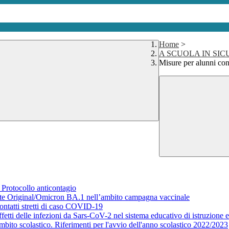
Home
>
A SCUOLA IN SIC
Misure per alunni con 
- Protocollo anticontagio
nte Original/Omicron BA.1 nell’ambito campagna vaccinale
ontatti stretti di caso COVID-19
fetti delle infezioni da Sars-CoV-2 nel sistema educativo di istruzione 
bito scolastico. Riferimenti per l'avvio dell'anno scolastico 2022/2023