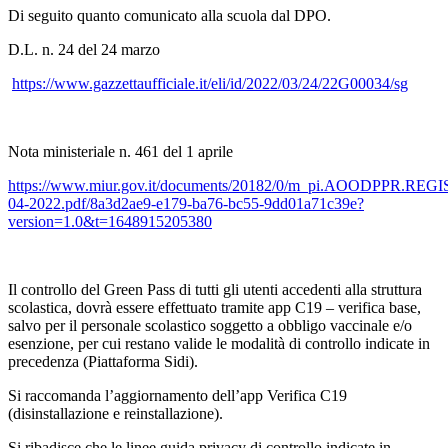
Di seguito quanto comunicato alla scuola dal DPO.
D.L. n. 24 del 24 marzo
https://www.gazzettaufficiale.it/eli/id/2022/03/24/22G00034/sg
Nota ministeriale n. 461 del 1 aprile
https://www.miur.gov.it/documents/20182/0/m_pi.AOODPPR.
04-2022.pdf/8a3d2ae9-e179-ba76-bc55-9dd01a71c39e?
version=1.0&t=1648915205380
Il controllo del Green Pass di tutti gli utenti accedenti alla struttura
scolastica, dovrà essere effettuato tramite app C19 – verifica base,
salvo per il personale scolastico soggetto a obbligo vaccinale e/o
esenzione, per cui restano valide le modalità di controllo indicate in
precedenza (Piattaforma Sidi).
Si raccomanda l’aggiornamento dell’app Verifica C19
(disinstallazione e reinstallazione).
Si ribadisce che le linee guida privacy di controllo indicate in