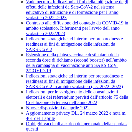
Vademecum - Indicazioni ai fini della mitigazione degli
effetti delle infezioni da Sars-CoV-2 nel sistema
educativo di istruzione e di formazione per l 'anno
scolastico 2022 -2023
Contrasto alla diffusione del contagio da COVID-19 in
ambito scolastico. Riferimenti per l'avvio dell'anno
scolastico 2022/2023
Indicazioni strategiche ad interim per preparedness e
readiness ai fini di mitigazione delle infezioni da
SARS-CoV-2
Estensione della platea vaccinale destinataria della
seconda dose di richiamo (second booster) nell’ambito
della campagna di vaccinazione anti-SARS-CoV-
2/COVID-19
Indicazioni strategiche ad interim per preparedness e
readiness ai fini di mitigazione delle infezioni da
SARS-CoV-2 in ambito scolastico (a.s. 2022 -2023)
Indicazioni per lo svolgimento delle consultazioni
elettorali e dei referendum previsti dall’articolo 75 della
Costituzione da tenersi nell’anno 2022
Nuove disposizioni da aprile 2022
Aggiornamento privacy DL. 24 marzo 2022 e nota m.
461 del 1 aprile
Obblighi vaccinali a carico del personale della scuola -
quesiti