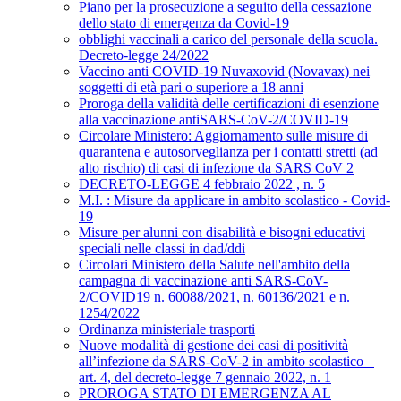
Piano per la prosecuzione a seguito della cessazione
dello stato di emergenza da Covid-19
obblighi vaccinali a carico del personale della scuola.
Decreto-legge 24/2022
Vaccino anti COVID-19 Nuvaxovid (Novavax) nei
soggetti di età pari o superiore a 18 anni
Proroga della validità delle certificazioni di esenzione
alla vaccinazione antiSARS-CoV-2/COVID-19
Circolare Ministero: Aggiornamento sulle misure di
quarantena e autosorveglianza per i contatti stretti (ad
alto rischio) di casi di infezione da SARS CoV 2
DECRETO-LEGGE 4 febbraio 2022 , n. 5
M.I. : Misure da applicare in ambito scolastico - Covid-
19
Misure per alunni con disabilità e bisogni educativi
speciali nelle classi in dad/ddi
Circolari Ministero della Salute nell'ambito della
campagna di vaccinazione anti SARS-CoV-
2/COVID19 n. 60088/2021, n. 60136/2021 e n.
1254/2022
Ordinanza ministeriale trasporti
Nuove modalità di gestione dei casi di positività
all’infezione da SARS-CoV-2 in ambito scolastico –
art. 4, del decreto-legge 7 gennaio 2022, n. 1
PROROGA STATO DI EMERGENZA AL