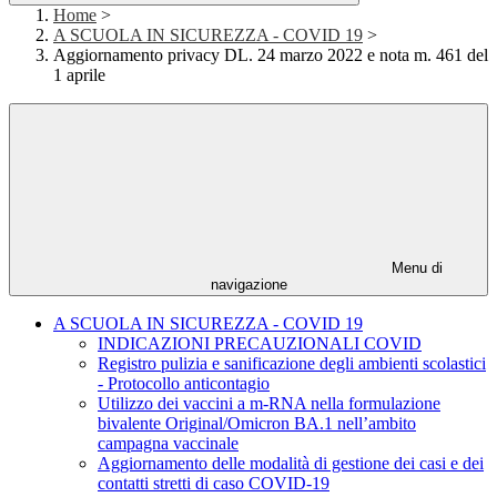
Home
>
A SCUOLA IN SICUREZZA - COVID 19
>
Aggiornamento privacy DL. 24 marzo 2022 e nota m. 461 del
1 aprile
Menu di
navigazione
A SCUOLA IN SICUREZZA - COVID 19
INDICAZIONI PRECAUZIONALI COVID
Registro pulizia e sanificazione degli ambienti scolastici
- Protocollo anticontagio
Utilizzo dei vaccini a m-RNA nella formulazione
bivalente Original/Omicron BA.1 nell’ambito
campagna vaccinale
Aggiornamento delle modalità di gestione dei casi e dei
contatti stretti di caso COVID-19