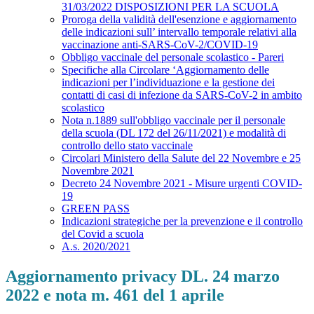
31/03/2022 DISPOSIZIONI PER LA SCUOLA
Proroga della validità dell'esenzione e aggiornamento
delle indicazioni sull’ intervallo temporale relativi alla
vaccinazione anti-SARS-CoV-2/COVID-19
Obbligo vaccinale del personale scolastico - Pareri
Specifiche alla Circolare ‘Aggiornamento delle
indicazioni per l’individuazione e la gestione dei
contatti di casi di infezione da SARS-CoV-2 in ambito
scolastico
Nota n.1889 sull'obbligo vaccinale per il personale
della scuola (DL 172 del 26/11/2021) e modalità di
controllo dello stato vaccinale
Circolari Ministero della Salute del 22 Novembre e 25
Novembre 2021
Decreto 24 Novembre 2021 - Misure urgenti COVID-
19
GREEN PASS
Indicazioni strategiche per la prevenzione e il controllo
del Covid a scuola
A.s. 2020/2021
Aggiornamento privacy DL. 24 marzo
2022 e nota m. 461 del 1 aprile