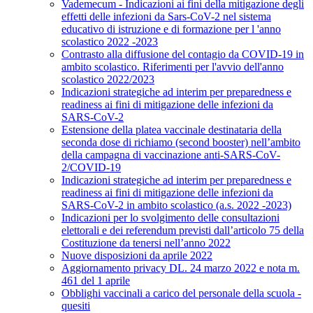
Vademecum - Indicazioni ai fini della mitigazione degli
effetti delle infezioni da Sars-CoV-2 nel sistema
educativo di istruzione e di formazione per l 'anno
scolastico 2022 -2023
Contrasto alla diffusione del contagio da COVID-19 in
ambito scolastico. Riferimenti per l'avvio dell'anno
scolastico 2022/2023
Indicazioni strategiche ad interim per preparedness e
readiness ai fini di mitigazione delle infezioni da
SARS-CoV-2
Estensione della platea vaccinale destinataria della
seconda dose di richiamo (second booster) nell’ambito
della campagna di vaccinazione anti-SARS-CoV-
2/COVID-19
Indicazioni strategiche ad interim per preparedness e
readiness ai fini di mitigazione delle infezioni da
SARS-CoV-2 in ambito scolastico (a.s. 2022 -2023)
Indicazioni per lo svolgimento delle consultazioni
elettorali e dei referendum previsti dall’articolo 75 della
Costituzione da tenersi nell’anno 2022
Nuove disposizioni da aprile 2022
Aggiornamento privacy DL. 24 marzo 2022 e nota m.
461 del 1 aprile
Obblighi vaccinali a carico del personale della scuola -
quesiti