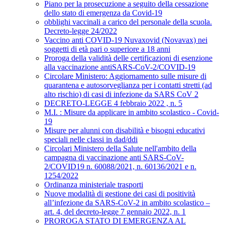
Piano per la prosecuzione a seguito della cessazione
dello stato di emergenza da Covid-19
obblighi vaccinali a carico del personale della scuola.
Decreto-legge 24/2022
Vaccino anti COVID-19 Nuvaxovid (Novavax) nei
soggetti di età pari o superiore a 18 anni
Proroga della validità delle certificazioni di esenzione
alla vaccinazione antiSARS-CoV-2/COVID-19
Circolare Ministero: Aggiornamento sulle misure di
quarantena e autosorveglianza per i contatti stretti (ad
alto rischio) di casi di infezione da SARS CoV 2
DECRETO-LEGGE 4 febbraio 2022 , n. 5
M.I. : Misure da applicare in ambito scolastico - Covid-
19
Misure per alunni con disabilità e bisogni educativi
speciali nelle classi in dad/ddi
Circolari Ministero della Salute nell'ambito della
campagna di vaccinazione anti SARS-CoV-
2/COVID19 n. 60088/2021, n. 60136/2021 e n.
1254/2022
Ordinanza ministeriale trasporti
Nuove modalità di gestione dei casi di positività
all’infezione da SARS-CoV-2 in ambito scolastico –
art. 4, del decreto-legge 7 gennaio 2022, n. 1
PROROGA STATO DI EMERGENZA AL