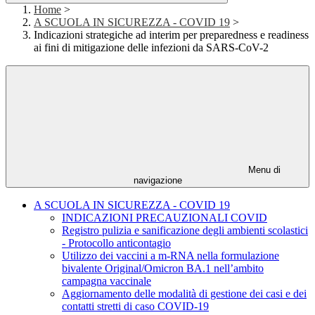
Home
>
A SCUOLA IN SICUREZZA - COVID 19
>
Indicazioni strategiche ad interim per preparedness e readiness
ai fini di mitigazione delle infezioni da SARS-CoV-2
Menu di
navigazione
A SCUOLA IN SICUREZZA - COVID 19
INDICAZIONI PRECAUZIONALI COVID
Registro pulizia e sanificazione degli ambienti scolastici
- Protocollo anticontagio
Utilizzo dei vaccini a m-RNA nella formulazione
bivalente Original/Omicron BA.1 nell’ambito
campagna vaccinale
Aggiornamento delle modalità di gestione dei casi e dei
contatti stretti di caso COVID-19