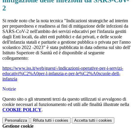
mitigazione delle infezioni da SARS-CoV-
2
Si rende noto che la nota tecnica "Indicazioni strategiche ad interim
per preparedness e readiness ai fini di mitigazione delle infezioni da
SARS-CoV-2 nell'ambito dei servizi educativi per l'infanzia gestiti
dagli Enti locali, da altri enti pubblici e dai privati, e delle scuole
dell'infanzia statali e paritarie a gestione pubblica o privata per l'anno
scolastico 2022 -2023" è stata pubblicata in data odierna sul sito dell'
Istituto Superiore di Sanità ed è disponibile al seguente
collegamento:
https://www.iss.it/web/guest/-/indicazioni-operative-per-i-servizi-
educativi%C2%A0per-l-infanzia-e-per-le%C2%A0scuole-dell-
infanzia
Notizie
Questo sito o gli strumenti terzi da questo utilizzati si avvalgono di
cookie necessari al funzionamento ed utili alle finalità illustrate nella
COOKIE POLICY
.
Personalizza
Rifiuta tutti
i cookies
Accetta tutti
i cookies
Gestione cookie