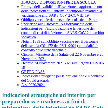
31/03/2022 DISPOSIZIONI PER LA SCUOLA
Proroga della validità dell'esenzione e aggiornamento
delle indicazioni sull’ intervallo temporale relativi alla
vaccinazione anti-SARS-CoV-2/COVID-19
Obbligo vaccinale del personale scolastico - Pareri
Specifiche alla Circolare ‘Aggiornamento delle
indicazioni per l’individuazione e la gestione dei
contatti di casi di infezione da SARS-CoV-2 in ambito
scolastico
Nota n.1889 sull'obbligo vaccinale per il personale
della scuola (DL 172 del 26/11/2021) e modalità di
controllo dello stato vaccinale
Circolari Ministero della Salute del 22 Novembre e 25
Novembre 2021
Decreto 24 Novembre 2021 - Misure urgenti COVID-
19
GREEN PASS
Indicazioni strategiche per la prevenzione e il controllo
del Covid a scuola
A.s. 2020/2021
Indicazioni strategiche ad interim per
preparedness e readiness ai fini di