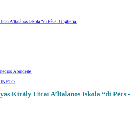
 A’ltalànos Iskola “di Pècs -Ungheria
edios Abuldeite
PINETO
iràly Utcai A’ltalànos Iskola “di Pècs 