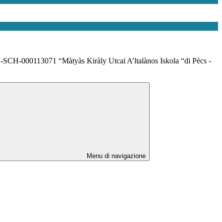
-000113071 “Màtyàs Kiràly Utcai A’ltalànos Iskola “di Pècs -
Menu di navigazione