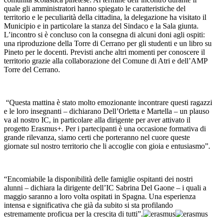
quale gli amministratori hanno spiegato le caratteristiche del
territorio e le peculiarità della cittadina, la delegazione ha visitato il
Municipio e in particolare la stanza del Sindaco e la Sala giunta.
L’incontro si è concluso con la consegna di alcuni doni agli ospiti:
una riproduzione della Torre di Cerrano per gli studenti e un libro su
Pineto per le docenti. Previsti anche altri momenti per conoscere il
territorio grazie alla collaborazione del Comune di Atri e dell’AMP
Torre del Cerrano.
“Questa mattina è stato molto emozionante incontrare questi ragazzi
e le loro insegnanti – dichiarano Dell’Orletta e Martella – un plauso
va al nostro IC, in particolare alla dirigente per aver attivato il
progetto Erasmus+. Per i partecipanti è una occasione formativa di
grande rilevanza, siamo certi che porteranno nel cuore queste
giornate sul nostro territorio che li accoglie con gioia e entusiasmo”.
“Encomiabile la disponibilità delle famiglie ospitanti dei nostri
alunni – dichiara la dirigente dell’IC Sabrina Del Gaone – i quali a
maggio saranno a loro volta ospitati in Spagna. Una esperienza
intensa e significativa che già da subito si sta profilando
estremamente proficua per la crescita di tutti”.