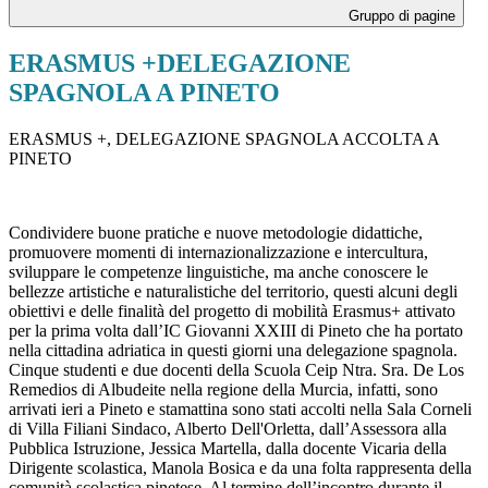
Gruppo di pagine
ERASMUS +DELEGAZIONE
SPAGNOLA A PINETO
ERASMUS +, DELEGAZIONE SPAGNOLA ACCOLTA A
PINETO
Condividere buone pratiche e nuove metodologie didattiche,
promuovere momenti di internazionalizzazione e intercultura,
sviluppare le competenze linguistiche, ma anche conoscere le
bellezze artistiche e naturalistiche del territorio, questi alcuni degli
obiettivi e delle finalità del progetto di mobilità Erasmus+ attivato
per la prima volta dall’IC Giovanni XXIII di Pineto che ha portato
nella cittadina adriatica in questi giorni una delegazione spagnola.
Cinque studenti e due docenti della Scuola Ceip Ntra. Sra. De Los
Remedios di Albudeite nella regione della Murcia, infatti, sono
arrivati ieri a Pineto e stamattina sono stati accolti nella Sala Corneli
di Villa Filiani Sindaco, Alberto Dell'Orletta, dall’Assessora alla
Pubblica Istruzione, Jessica Martella, dalla docente Vicaria della
Dirigente scolastica, Manola Bosica e da una folta rappresenta della
comunità scolastica pinetese. Al termine dell’incontro durante il