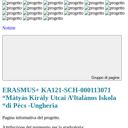
Notizie
Gruppo di pagine
ERASMUS+ KA121-SCH-000113071
“Màtyàs Kiràly Utcai A’ltalànos Iskola
“di Pècs -Ungheria
Pagina informativa del progetto.
Attribuzione del punteggio per la graduatoria: