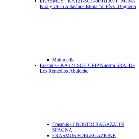
ERASMUS+ KA121-SCH-000113071 “Màtyàs
Kiràly Utcai A’ltalànos Iskola “di Pècs -Ungheria
Multimedia
Erasmus+ KA121-SCH CEIP Nuestra SRA. De
Los Remedios Abuldeite
Erasmus+ I NOSTRI RAGAZZI IN
SPAGNA
ERASMUS +DELEGAZIONE