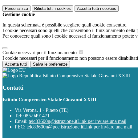
Personalizza
Rifiuta tutti
i cookies
Accetta tutti
i cookies
Gestione cookie
In questa schermata è possibile scegliere quali cookie consentire.
I cookie necessari sono quelli che consentono il funzionamento della pi
Per conoscere quali sono i cookie necessari al funzionamento potete v
Cookie necessari per il funzionamento
I cookie necessari per il funzionamento non possono essere disabilitati.
Accetta tutti
Salva le preferenze
Istituto Comprensivo Statale Giovanni XXIII
Contatti
Istituto Comprensivo Statale Giovanni XXIII
Via Verona, 1 - Pineto (TE)
Tel:
085-9491471
Email:
teic83600n@istruzione.it
Link per inviare una mail
PEC:
teic83600n@pec.istruzione.it
Link per inviare una mail