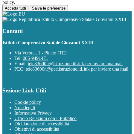
policy.
Accetta tutti
Salva le preferenze
Istituto Comprensivo Statale Giovanni XXIII
Contatti
Istituto Comprensivo Statale Giovanni XXIII
Via Verona, 1 - Pineto (TE)
Tel:
085-9491471
Email:
teic83600n@istruzione.it
Link per inviare una mail
PEC:
teic83600n@pec.istruzione.it
Link per inviare una mail
Sezione Link Utili
Cookie policy
Note legali
Informativa Privacy
Ufficio Relazioni con il Pubblico
Dichiarazione di accessibilità
Obiettivi di accessibilità