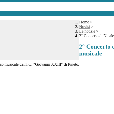
Home
>
Novità
>
Le notizie
>
2° Concerto di Natale 
2° Concerto d
musicale
izzo musicale dell'I.C. "Giovanni XXIII" di Pineto.