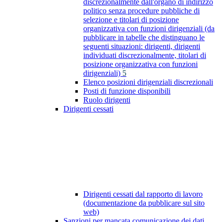
discrezionalmente dall'organo di indirizzo
politico senza procedure pubbliche di
selezione e titolari di posizione
organizzativa con funzioni dirigenziali (da
pubblicare in tabelle che distinguano le
seguenti situazioni: dirigenti, dirigenti
individuati discrezionalmente, titolari di
posizione organizzativa con funzioni
dirigenziali)
5
Elenco posizioni dirigenziali discrezionali
Posti di funzione disponibili
Ruolo dirigenti
Dirigenti cessati
Dirigenti cessati dal rapporto di lavoro
(documentazione da pubblicare sul sito
web)
Sanzioni per mancata comunicazione dei dati