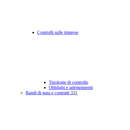
Controlli sulle imprese
Tipologie di controllo
Obblighi e adempimenti
Bandi di gara e contratti
331