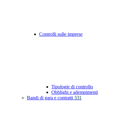
Controlli sulle imprese
Tipologie di controllo
Obblighi e adempimenti
Bandi di gara e contratti
331