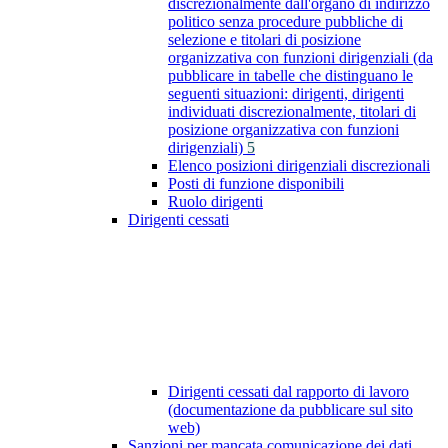
discrezionalmente dall'organo di indirizzo
politico senza procedure pubbliche di
selezione e titolari di posizione
organizzativa con funzioni dirigenziali (da
pubblicare in tabelle che distinguano le
seguenti situazioni: dirigenti, dirigenti
individuati discrezionalmente, titolari di
posizione organizzativa con funzioni
dirigenziali)
5
Elenco posizioni dirigenziali discrezionali
Posti di funzione disponibili
Ruolo dirigenti
Dirigenti cessati
Dirigenti cessati dal rapporto di lavoro
(documentazione da pubblicare sul sito
web)
Sanzioni per mancata comunicazione dei dati