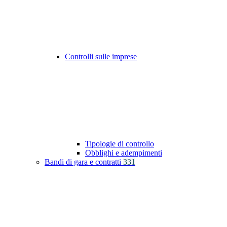
Controlli sulle imprese
Tipologie di controllo
Obblighi e adempimenti
Bandi di gara e contratti
331