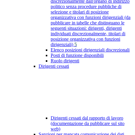
discrezionalmente dall'organo di indirizzo
politico senza procedure pubbliche di
selezione e titolari di posizione
organizzativa con funzioni dirigenziali (da
pubblicare in tabelle che distinguano le
seguenti situazioni: dirigenti, dirigenti
individuati discrezionalmente, titolari di
posizione organizzativa con funzioni
dirigenziali)
5
Elenco posizioni dirigenziali discrezionali
Posti di funzione disponibili
Ruolo dirigenti
Dirigenti cessati
Dirigenti cessati dal rapporto di lavoro
(documentazione da pubblicare sul sito
web)
Sanzioni per mancata comunicazione dei dati