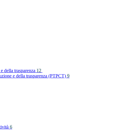
 e della trasparenza
12
rruzione e della trasparenza (PTPCT)
9
tività
6