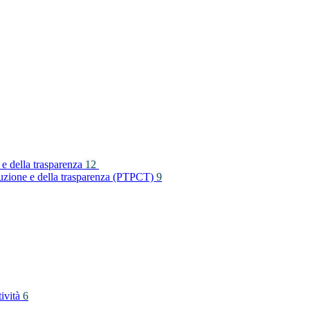
 e della trasparenza
12
rruzione e della trasparenza (PTPCT)
9
tività
6