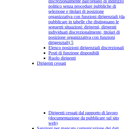
discrezionalmente dall'organo di indirizzo
politico senza procedure pubbliche di
selezione e titolari di posizione
organizzativa con funzioni dirigenziali (da
pubblicare in tabelle che distinguano le
seguenti situazioni: dirigenti, dirigenti
individuati discrezionalmente, titolari di
posizione organizzativa con funzioni
dirigenziali)
5
Elenco posizioni dirigenziali discrezionali
Posti di funzione disponibili
Ruolo dirigenti
Dirigenti cessati
Dirigenti cessati dal rapporto di lavoro
(documentazione da pubblicare sul sito
web)
Sanzioni per mancata comunicazione dei dati