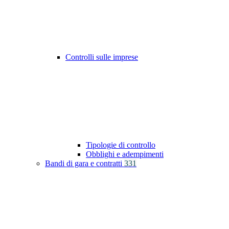
Controlli sulle imprese
Tipologie di controllo
Obblighi e adempimenti
Bandi di gara e contratti
331