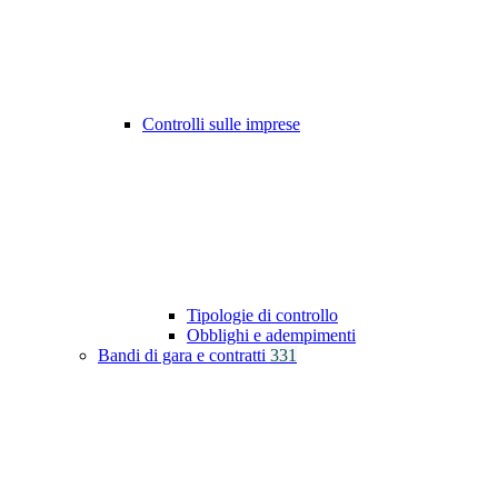
Controlli sulle imprese
Tipologie di controllo
Obblighi e adempimenti
Bandi di gara e contratti
331