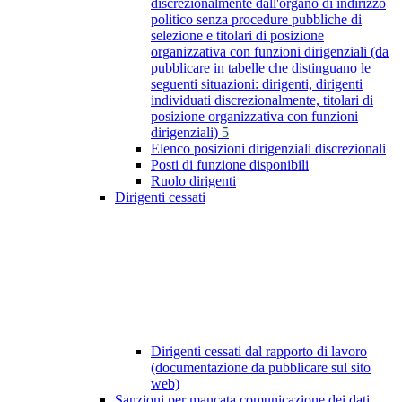
discrezionalmente dall'organo di indirizzo
politico senza procedure pubbliche di
selezione e titolari di posizione
organizzativa con funzioni dirigenziali (da
pubblicare in tabelle che distinguano le
seguenti situazioni: dirigenti, dirigenti
individuati discrezionalmente, titolari di
posizione organizzativa con funzioni
dirigenziali)
5
Elenco posizioni dirigenziali discrezionali
Posti di funzione disponibili
Ruolo dirigenti
Dirigenti cessati
Dirigenti cessati dal rapporto di lavoro
(documentazione da pubblicare sul sito
web)
Sanzioni per mancata comunicazione dei dati