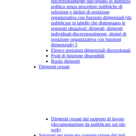
discrezionalmente dall'organo di indirizzo
politico senza procedure pubbliche di
selezione e titolari di posizione
organizzativa con funzioni dirigenziali (da
pubblicare in tabelle che distinguano le
seguenti situazioni: dirigenti, dirigenti
individuati discrezionalmente, titolari di
posizione organizzativa con funzioni
dirigenziali)
5
Elenco posizioni dirigenziali discrezionali
Posti di funzione disponibili
Ruolo dirigenti
Dirigenti cessati
Dirigenti cessati dal rapporto di lavoro
(documentazione da pubblicare sul sito
web)
Sanzioni per mancata comunicazione dei dati