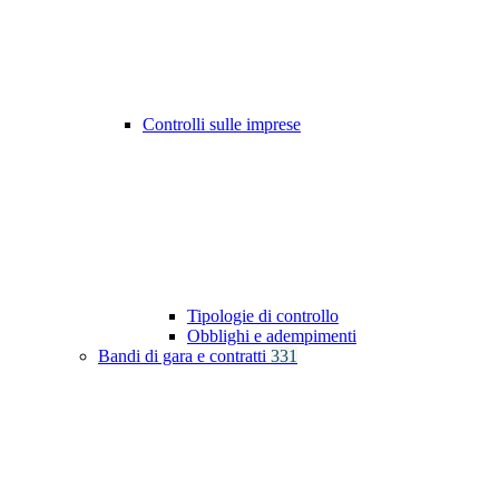
Controlli sulle imprese
Tipologie di controllo
Obblighi e adempimenti
Bandi di gara e contratti
331