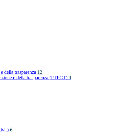
 e della trasparenza
12
rruzione e della trasparenza (PTPCT)
9
tività
6