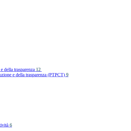
 e della trasparenza
12
rruzione e della trasparenza (PTPCT)
9
tività
6