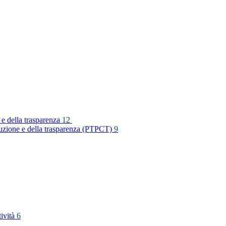
 e della trasparenza
12
rruzione e della trasparenza (PTPCT)
9
tività
6