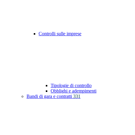
Controlli sulle imprese
Tipologie di controllo
Obblighi e adempimenti
Bandi di gara e contratti
331