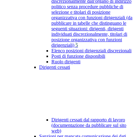
discrezionalmente dall'organo di indirizzo
politico senza procedure pubbliche di
selezione e titolari di posizione
organizzativa con funzioni dirigenziali (da
pubblicare in tabelle che distinguano le
seguenti situazioni: dirigenti, dirigenti
individuati discrezionalmente, titolari di
posizione organizzativa con funzioni
dirigenziali)
5
Elenco posizioni dirigenziali discrezionali
Posti di funzione disponibili
Ruolo dirigenti
Dirigenti cessati
Dirigenti cessati dal rapporto di lavoro
(documentazione da pubblicare sul sito
web)
Sanzioni per mancata comunicazione dei dati