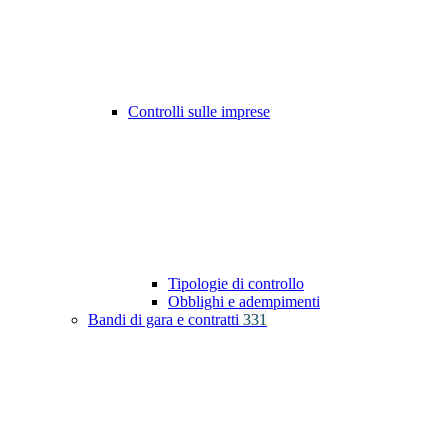
Controlli sulle imprese
Tipologie di controllo
Obblighi e adempimenti
Bandi di gara e contratti
331