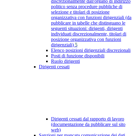
discrezionalmente dall'organo di indirizzo
politico senza procedure pubbliche di
selezione e titolari di posizione
organizzativa con funzioni dirigenziali (da
pubblicare in tabelle che distinguano le
seguenti situazioni: dirigenti, dirigenti
individuati discrezionalmente, titolari di
posizione organizzativa con funzioni
dirigenziali)
5
Elenco posizioni dirigenziali discrezionali
Posti di funzione disponibili
Ruolo dirigenti
Dirigenti cessati
Dirigenti cessati dal rapporto di lavoro
(documentazione da pubblicare sul sito
web)
Sanzioni per mancata comunicazione dei dati