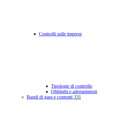
Controlli sulle imprese
Tipologie di controllo
Obblighi e adempimenti
Bandi di gara e contratti
331