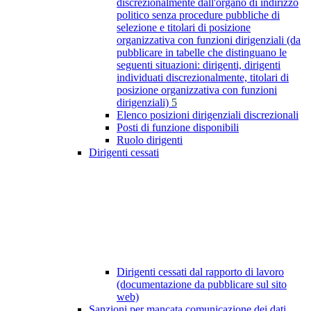
discrezionalmente dall'organo di indirizzo
politico senza procedure pubbliche di
selezione e titolari di posizione
organizzativa con funzioni dirigenziali (da
pubblicare in tabelle che distinguano le
seguenti situazioni: dirigenti, dirigenti
individuati discrezionalmente, titolari di
posizione organizzativa con funzioni
dirigenziali)
5
Elenco posizioni dirigenziali discrezionali
Posti di funzione disponibili
Ruolo dirigenti
Dirigenti cessati
Dirigenti cessati dal rapporto di lavoro
(documentazione da pubblicare sul sito
web)
Sanzioni per mancata comunicazione dei dati