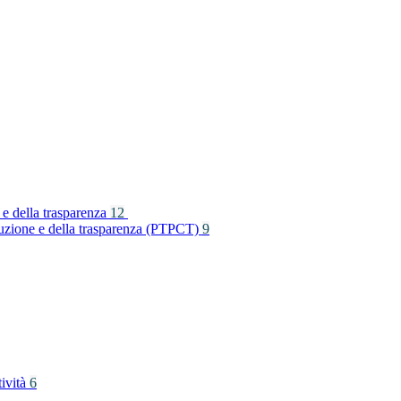
 e della trasparenza
12
rruzione e della trasparenza (PTPCT)
9
tività
6