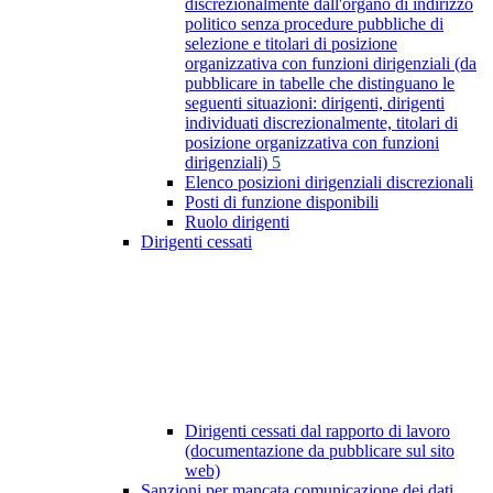
discrezionalmente dall'organo di indirizzo
politico senza procedure pubbliche di
selezione e titolari di posizione
organizzativa con funzioni dirigenziali (da
pubblicare in tabelle che distinguano le
seguenti situazioni: dirigenti, dirigenti
individuati discrezionalmente, titolari di
posizione organizzativa con funzioni
dirigenziali)
5
Elenco posizioni dirigenziali discrezionali
Posti di funzione disponibili
Ruolo dirigenti
Dirigenti cessati
Dirigenti cessati dal rapporto di lavoro
(documentazione da pubblicare sul sito
web)
Sanzioni per mancata comunicazione dei dati