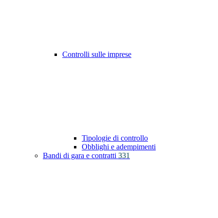
Controlli sulle imprese
Tipologie di controllo
Obblighi e adempimenti
Bandi di gara e contratti
331