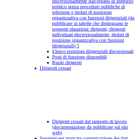
discrezionalmente dall'organo di indirizzo
politico senza procedure pubbliche di
selezione e titolari di posizione
organizzativa con funzioni dirigenziali (da
pubblicare in tabelle che distinguano le
seguenti situazioni: dirigenti, dirigenti
individuati discrezionalmente, titolari di
posizione organizzativa con funzioni
dirigenziali)
5
Elenco posizioni dirigenziali discrezionali
Posti di funzione disponibili
Ruolo dirigenti
Dirigenti cessati
Dirigenti cessati dal rapporto di lavoro
(documentazione da pubblicare sul sito
web)
Sanzioni per mancata comunicazione dei dati