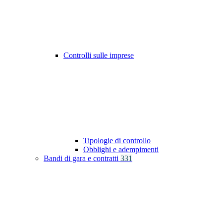
Controlli sulle imprese
Tipologie di controllo
Obblighi e adempimenti
Bandi di gara e contratti
331