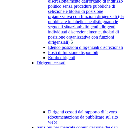
discrezionalmente dall'organo di indirizzo
politico senza procedure pubbliche di
selezione e titolari di posizione
organizzativa con funzioni dirigenziali (da
pubblicare in tabelle che distinguano le
seguenti situazioni: dirigenti, dirigenti
individuati discrezionalmente, titolari di
posizione organizzativa con funzioni
dirigenziali)
5
Elenco posizioni dirigenziali discrezionali
Posti di funzione disponibili
Ruolo dirigenti
Dirigenti cessati
Dirigenti cessati dal rapporto di lavoro
(documentazione da pubblicare sul sito
web)
Sanzioni per mancata comunicazione dei dati