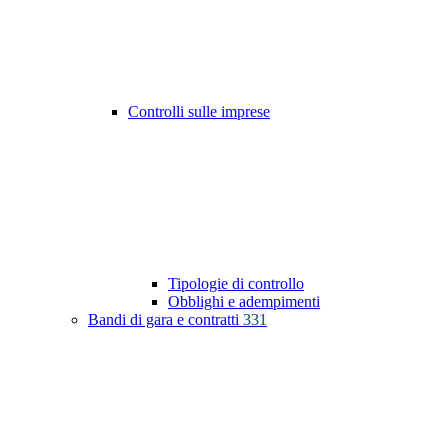
Controlli sulle imprese
Tipologie di controllo
Obblighi e adempimenti
Bandi di gara e contratti
331