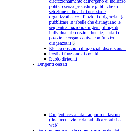
discrezionalmente dall'organo di indirizzo
politico senza procedure pubbliche di
selezione e titolari di posizione
organizzativa con funzioni dirigenziali (da
pubblicare in tabelle che distinguano le
seguenti situazioni: dirigenti, dirigenti
individuati discrezionalmente, titolari di
posizione organizzativa con funzioni
dirigenziali)
5
Elenco posizioni dirigenziali discrezionali
Posti di funzione disponibili
Ruolo dirigenti
Dirigenti cessati
Dirigenti cessati dal rapporto di lavoro
(documentazione da pubblicare sul sito
web)
Sanzioni per mancata comunicazione dei dati