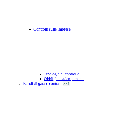
Controlli sulle imprese
Tipologie di controllo
Obblighi e adempimenti
Bandi di gara e contratti
331