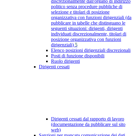
discrezionalmente dall'organo di indirizzo
politico senza procedure pubbliche di
selezione e titolari di posizione
organizzativa con funzioni dirigenziali (da
pubblicare in tabelle che distinguano le
seguenti situazioni: dirigenti, dirigenti
individuati discrezionalmente, titolari di
posizione organizzativa con funzioni
dirigenziali)
5
Elenco posizioni dirigenziali discrezionali
Posti di funzione disponibili
Ruolo dirigenti
Dirigenti cessati
Dirigenti cessati dal rapporto di lavoro
(documentazione da pubblicare sul sito
web)
Sanzioni per mancata comunicazione dei dati