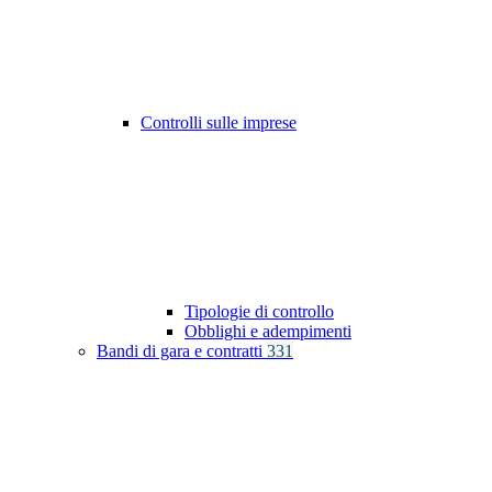
Controlli sulle imprese
Tipologie di controllo
Obblighi e adempimenti
Bandi di gara e contratti
331