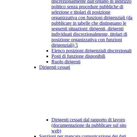
discrezionalmente dall'organo di indirizzo
politico senza procedure pubbliche di
selezione e titolari di posizione
organizzativa con funzioni dirigenziali (da
pubblicare in tabelle che distinguano le
seguenti situazioni: dirigenti, dirigenti
individuati discrezionalmente, titolari di
posizione organizzativa con funzioni
dirigenziali)
5
Elenco posizioni dirigenziali discrezionali
Posti di funzione disponibili
Ruolo dirigenti
Dirigenti cessati
Dirigenti cessati dal rapporto di lavoro
(documentazione da pubblicare sul sito
web)
Sanzioni per mancata comunicazione dei dati