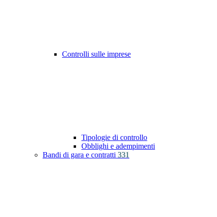
Controlli sulle imprese
Tipologie di controllo
Obblighi e adempimenti
Bandi di gara e contratti
331