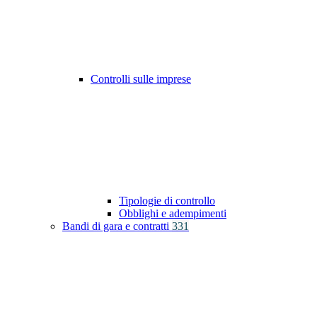
Controlli sulle imprese
Tipologie di controllo
Obblighi e adempimenti
Bandi di gara e contratti
331