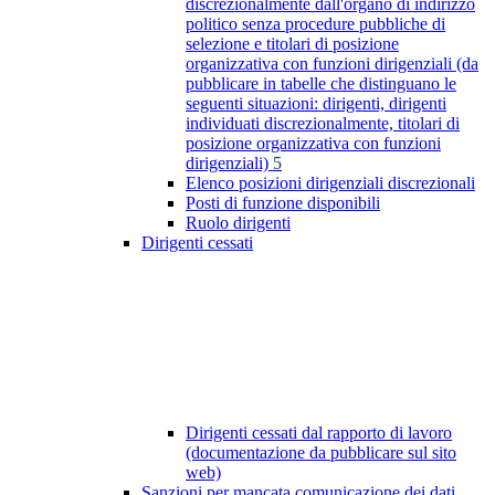
discrezionalmente dall'organo di indirizzo
politico senza procedure pubbliche di
selezione e titolari di posizione
organizzativa con funzioni dirigenziali (da
pubblicare in tabelle che distinguano le
seguenti situazioni: dirigenti, dirigenti
individuati discrezionalmente, titolari di
posizione organizzativa con funzioni
dirigenziali)
5
Elenco posizioni dirigenziali discrezionali
Posti di funzione disponibili
Ruolo dirigenti
Dirigenti cessati
Dirigenti cessati dal rapporto di lavoro
(documentazione da pubblicare sul sito
web)
Sanzioni per mancata comunicazione dei dati