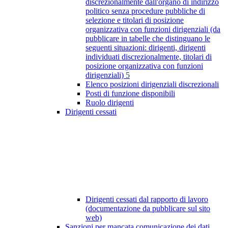
discrezionalmente dall'organo di indirizzo
politico senza procedure pubbliche di
selezione e titolari di posizione
organizzativa con funzioni dirigenziali (da
pubblicare in tabelle che distinguano le
seguenti situazioni: dirigenti, dirigenti
individuati discrezionalmente, titolari di
posizione organizzativa con funzioni
dirigenziali)
5
Elenco posizioni dirigenziali discrezionali
Posti di funzione disponibili
Ruolo dirigenti
Dirigenti cessati
Dirigenti cessati dal rapporto di lavoro
(documentazione da pubblicare sul sito
web)
Sanzioni per mancata comunicazione dei dati