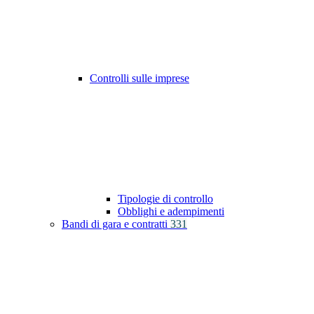
Controlli sulle imprese
Tipologie di controllo
Obblighi e adempimenti
Bandi di gara e contratti
331