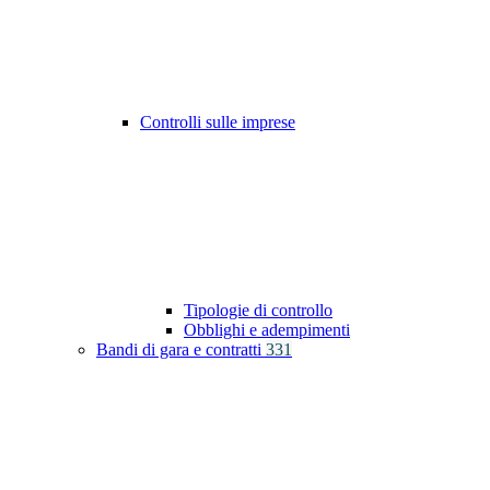
Controlli sulle imprese
Tipologie di controllo
Obblighi e adempimenti
Bandi di gara e contratti
331