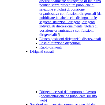
discrezionalmente dall'organo di indirizzo
politico senza procedure pubbliche di
selezione e titolari di posizione
organizzativa con funzioni dirigenziali (da
pubblicare in tabelle che distinguano le
seguenti situazioni: dirigenti, dirigenti
individuati discrezionalmente, titolari di
posizione organizzativa con funzioni
dirigenziali)
5
Elenco posizioni dirigenziali discrezionali
Posti di funzione disponibili
Ruolo dirigenti
Dirigenti cessati
Dirigenti cessati dal rapporto di lavoro
(documentazione da pubblicare sul sito
web)
Sanzioni per mancata comunicazione dei dati