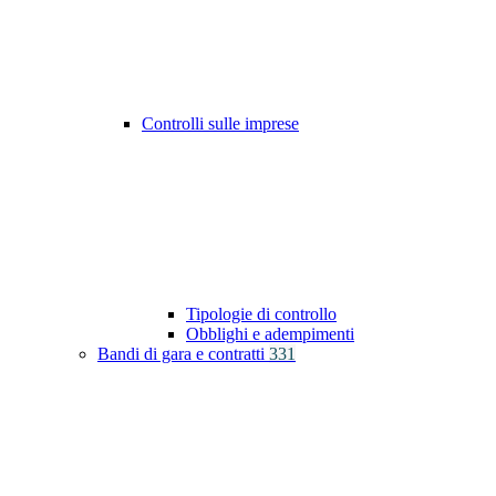
Controlli sulle imprese
Tipologie di controllo
Obblighi e adempimenti
Bandi di gara e contratti
331