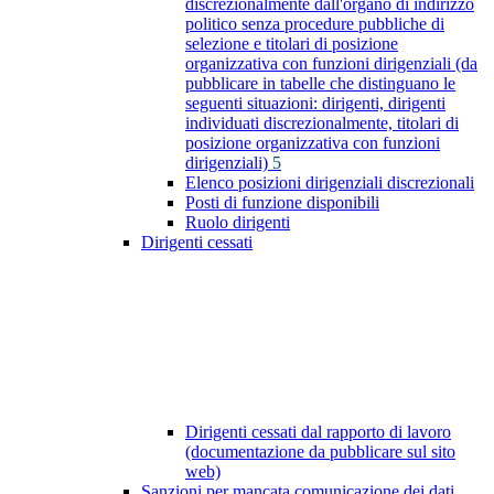
discrezionalmente dall'organo di indirizzo
politico senza procedure pubbliche di
selezione e titolari di posizione
organizzativa con funzioni dirigenziali (da
pubblicare in tabelle che distinguano le
seguenti situazioni: dirigenti, dirigenti
individuati discrezionalmente, titolari di
posizione organizzativa con funzioni
dirigenziali)
5
Elenco posizioni dirigenziali discrezionali
Posti di funzione disponibili
Ruolo dirigenti
Dirigenti cessati
Dirigenti cessati dal rapporto di lavoro
(documentazione da pubblicare sul sito
web)
Sanzioni per mancata comunicazione dei dati