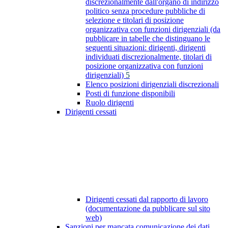
discrezionalmente dall'organo di indirizzo
politico senza procedure pubbliche di
selezione e titolari di posizione
organizzativa con funzioni dirigenziali (da
pubblicare in tabelle che distinguano le
seguenti situazioni: dirigenti, dirigenti
individuati discrezionalmente, titolari di
posizione organizzativa con funzioni
dirigenziali)
5
Elenco posizioni dirigenziali discrezionali
Posti di funzione disponibili
Ruolo dirigenti
Dirigenti cessati
Dirigenti cessati dal rapporto di lavoro
(documentazione da pubblicare sul sito
web)
Sanzioni per mancata comunicazione dei dati