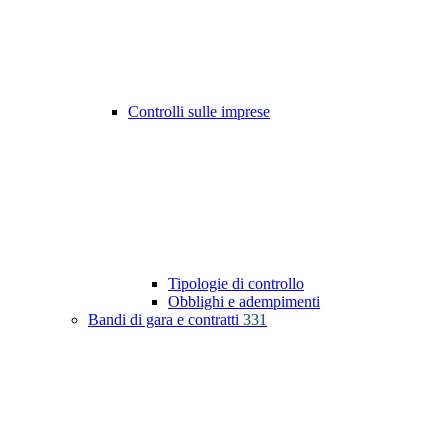
Controlli sulle imprese
Tipologie di controllo
Obblighi e adempimenti
Bandi di gara e contratti
331