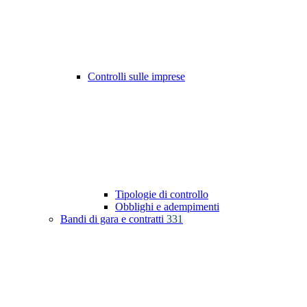
Controlli sulle imprese
Tipologie di controllo
Obblighi e adempimenti
Bandi di gara e contratti
331