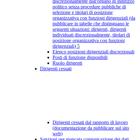
discrezionalmente dall'organo di indirizzo
politico senza procedure pubbliche di
selezione e titolari di posizione
organizzativa con funzioni dirigenziali (da
pubblicare in tabelle che distinguano le
seguenti situazioni: dirigenti, dirigenti
individuati discrezionalmente, titolari di
posizione organizzativa con funzioni
dirigenziali)
5
Elenco posizioni dirigenziali discrezionali
Posti di funzione disponibili
Ruolo dirigenti
Dirigenti cessati
Dirigenti cessati dal rapporto di lavoro
(documentazione da pubblicare sul sito
web)
Sanzioni per mancata comunicazione dei dati