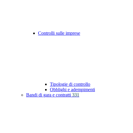
Controlli sulle imprese
Tipologie di controllo
Obblighi e adempimenti
Bandi di gara e contratti
331