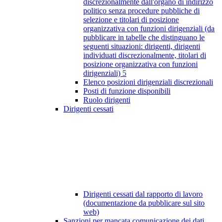
discrezionalmente dall'organo di indirizzo
politico senza procedure pubbliche di
selezione e titolari di posizione
organizzativa con funzioni dirigenziali (da
pubblicare in tabelle che distinguano le
seguenti situazioni: dirigenti, dirigenti
individuati discrezionalmente, titolari di
posizione organizzativa con funzioni
dirigenziali)
5
Elenco posizioni dirigenziali discrezionali
Posti di funzione disponibili
Ruolo dirigenti
Dirigenti cessati
Dirigenti cessati dal rapporto di lavoro
(documentazione da pubblicare sul sito
web)
Sanzioni per mancata comunicazione dei dati