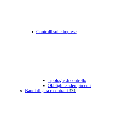
Controlli sulle imprese
Tipologie di controllo
Obblighi e adempimenti
Bandi di gara e contratti
331