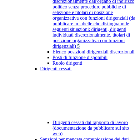
discrezionalmente dall'organo di indirizzo
politico senza procedure pubbliche di
selezione e titolari di posizione
organizzativa con funzioni dirigenziali (da
pubblicare in tabelle che distinguano le
seguenti situazioni: dirigenti, dirigenti
individuati discrezionalmente, titolari di
posizione organizzativa con funzioni
dirigenziali)
5
Elenco posizioni dirigenziali discrezionali
Posti di funzione disponibili
Ruolo dirigenti
Dirigenti cessati
Dirigenti cessati dal rapporto di lavoro
(documentazione da pubblicare sul sito
web)
Sanzioni per mancata comunicazione dei dati