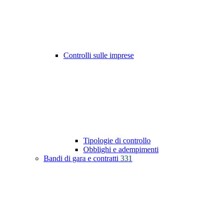
Controlli sulle imprese
Tipologie di controllo
Obblighi e adempimenti
Bandi di gara e contratti
331