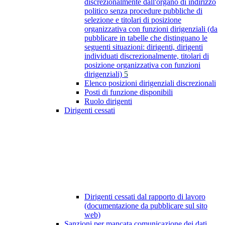
discrezionalmente dall'organo di indirizzo
politico senza procedure pubbliche di
selezione e titolari di posizione
organizzativa con funzioni dirigenziali (da
pubblicare in tabelle che distinguano le
seguenti situazioni: dirigenti, dirigenti
individuati discrezionalmente, titolari di
posizione organizzativa con funzioni
dirigenziali)
5
Elenco posizioni dirigenziali discrezionali
Posti di funzione disponibili
Ruolo dirigenti
Dirigenti cessati
Dirigenti cessati dal rapporto di lavoro
(documentazione da pubblicare sul sito
web)
Sanzioni per mancata comunicazione dei dati