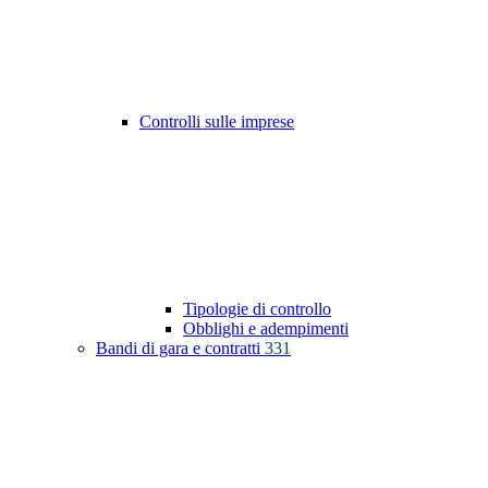
Controlli sulle imprese
Tipologie di controllo
Obblighi e adempimenti
Bandi di gara e contratti
331