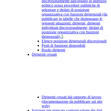
discrezionalmente dall'organo di indirizzo
politico senza procedure pubbliche di
selezione e titolari di posizione
organizzativa con funzioni dirigenziali (da
pubblicare in tabelle che distinguano le
seguenti situazioni: dirigenti, dirigenti
individuati discrezionalmente, titolari di
posizione organizzativa con funzioni
dirigenziali)
5
Elenco posizioni dirigenziali discrezionali
Posti di funzione disponibili
Ruolo dirigenti
Dirigenti cessati
Dirigenti cessati dal rapporto di lavoro
(documentazione da pubblicare sul sito
web)
Sanzioni per mancata comunicazione dei dati