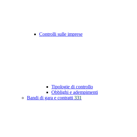
Controlli sulle imprese
Tipologie di controllo
Obblighi e adempimenti
Bandi di gara e contratti
331