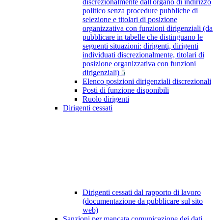
discrezionalmente dall'organo di indirizzo
politico senza procedure pubbliche di
selezione e titolari di posizione
organizzativa con funzioni dirigenziali (da
pubblicare in tabelle che distinguano le
seguenti situazioni: dirigenti, dirigenti
individuati discrezionalmente, titolari di
posizione organizzativa con funzioni
dirigenziali)
5
Elenco posizioni dirigenziali discrezionali
Posti di funzione disponibili
Ruolo dirigenti
Dirigenti cessati
Dirigenti cessati dal rapporto di lavoro
(documentazione da pubblicare sul sito
web)
Sanzioni per mancata comunicazione dei dati