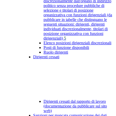
discrezionalmente dall'organo di indirizzo
politico senza procedure pubbliche di
selezione e titolari di posizione
organizzativa con funzioni dirigenziali (da
pubblicare in tabelle che distinguano le
seguenti situazioni: dirigenti, dirigenti
individuati discrezionalmente, titolari di
posizione organizzativa con funzioni
dirigenziali)
5
Elenco posizioni dirigenziali discrezionali
Posti di funzione disponibili
Ruolo dirigenti
Dirigenti cessati
Dirigenti cessati dal rapporto di lavoro
(documentazione da pubblicare sul sito
web)
Sanzioni per mancata comunicazione dei dati