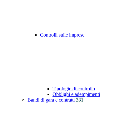
Controlli sulle imprese
Tipologie di controllo
Obblighi e adempimenti
Bandi di gara e contratti
331